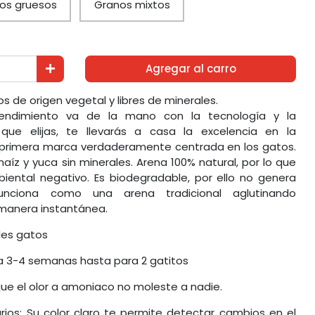
os gruesos
Granos mixtos
Agregar al carro
 de origen vegetal y libres de minerales.
 rendimiento va de la mano con la tecnología y la
a que elijas, te llevarás a casa la excelencia en la
a primera marca verdaderamente centrada en los gatos.
íz y yuca sin minerales. Arena 100% natural, por lo que
ental negativo. Es biodegradable, por ello no genera
nciona como una arena tradicional aglutinando
 manera instantánea.
les gatos
 a 3-4 semanas hasta para 2 gatitos
 que el olor a amoniaco no moleste a nadie.
ios: Su color claro te permite detectar cambios en el