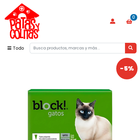
0
Todo
-5%