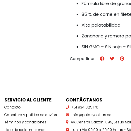
Fórmula libre de grano
85 % de carne en filet
Alta palatabilidad
Zanahoria y romero pa
SIN GMO – SIN soja – S
Compartir en:
SERVICIO AL CLIENTE
CONTÁCTANOS
Contacto
+51 934 025 176
Cobertura y política de envíos
info@patasycolitas.pe
Términos y condiciones
Av. General Garzón 1699, Jesús Mar
Libro de reclamaciones
Lun a Vie 09:00 a 20:00 horas - Sá