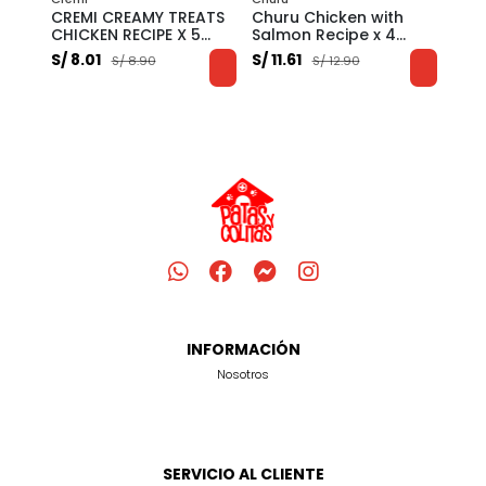
se
CREMI CREAMY TREATS
Churu Chicken with
Fan
ón
CHICKEN RECIPE X 5
Salmon Recipe x 4
pes
UND
tubos
85 
S/ 8.01
S/ 11.61
S/ 5
S/ 8.90
S/ 12.90
INFORMACIÓN
Nosotros
SERVICIO AL CLIENTE