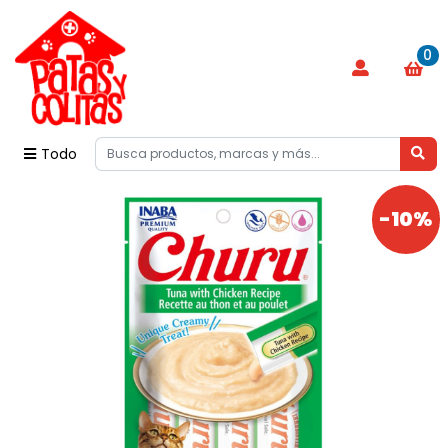
0
Todo
-10%