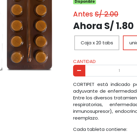
Disponible
Antes
S/ 2.00
Ahora S/ 1.80
Caja x 20 tabs
uni
CANTIDAD
CORTIPET está indicado p
adyuvante de enfermedade
Entre los diversos tratamie
respiratorias, enferme
inmunosupresor), endocri
reemplazo.
Cada tableta contiene: