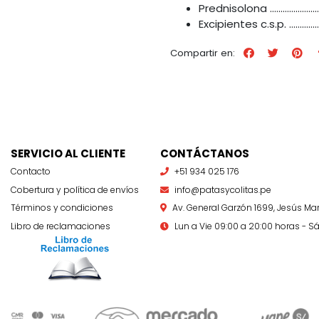
Prednisolona …………………
Excipientes c.s.p. ………
Compartir en:
SERVICIO AL CLIENTE
CONTÁCTANOS
Contacto
+51 934 025 176
Cobertura y política de envíos
info@patasycolitas.pe
Términos y condiciones
Av. General Garzón 1699, Jesús Mar
Libro de reclamaciones
Lun a Vie 09:00 a 20:00 horas - Sá