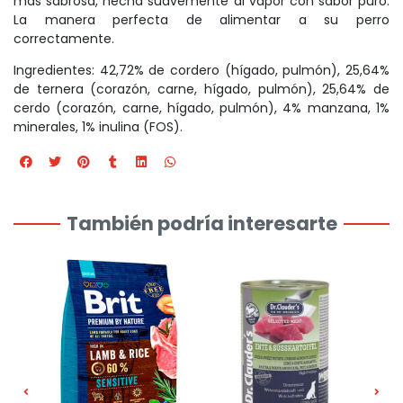
más sabrosa, hecha suavemente al vapor con sabor puro.
La manera perfecta de alimentar a su perro
correctamente.
Ingredientes: 42,72% de cordero (hígado, pulmón), 25,64%
de ternera (corazón, carne, hígado, pulmón), 25,64% de
cerdo (corazón, carne, hígado, pulmón), 4% manzana, 1%
minerales, 1% inulina (FOS).
También podría interesarte
.0%