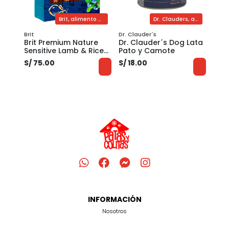
Claws & Paws, toallas humedas para mascotas
Brit, alimento premium para perros, cordero y arroz
Dr. Clauders, alimento húmedo super premium para perros de pato
Brit
Dr. Clauder´s
CLAW
Brit Premium Nature
Dr. Clauder´s Dog Lata
TOA
OE Y
Sensitive Lamb & Rice
Pato y Camote
CLA
Adult
CAL
S/ 75.00
S/ 18.00
S/ 1
INFORMACIÓN
Nosotros