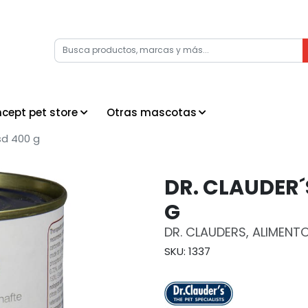
cept pet store
Otras mascotas
rsd 400 g
DR. CLAUDER´
G
DR. CLAUDERS, ALIMEN
SKU: 1337