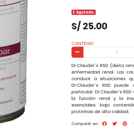
Agotado.
S/ 25.00
CANTIDAD
Dr.Clauder´s RSD (dieta re
enfermedad renal. Las ca
conducir a situaciones q
Dr.Clauder´s RSD puede a
particular: Dr.Clauder´s RS
la función renal y la insu
esenciales: bajo conten
proteínas de alta calidad.
Compartir en: