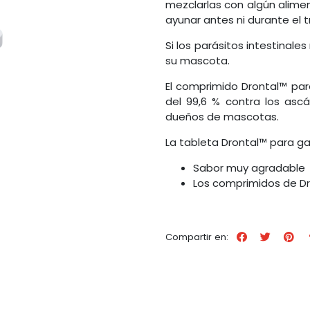
mezclarlas con algún alime
ayunar antes ni durante el 
Si los parásitos intestinal
su mascota.
El comprimido Drontal™ para
del 99,6 % contra los ascá
dueños de mascotas.
La tableta Drontal™ para ga
Sabor muy agradable
Los comprimidos de Dr
Compartir en: