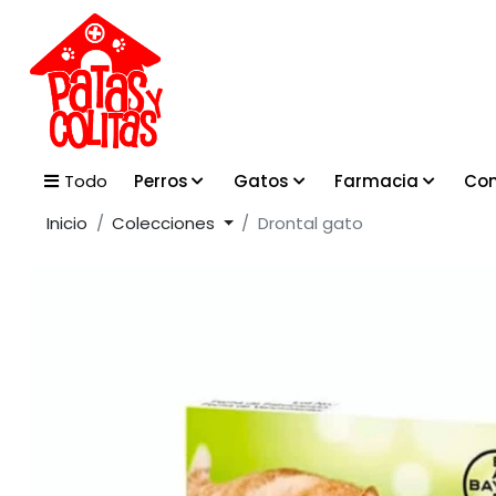
Perros
Gatos
Farmacia
Con
Todo
Inicio
Colecciones
Drontal gato