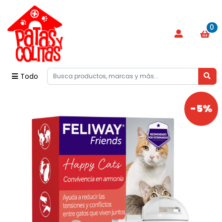
0
Todo
-5%