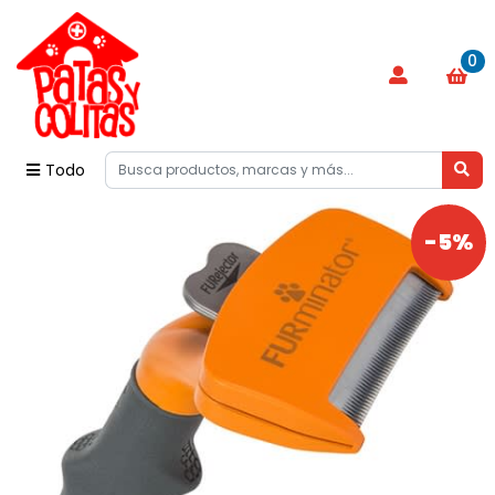
0
Todo
-5%