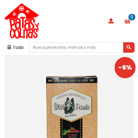
0
Todo
-5%