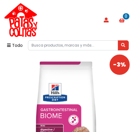
0
Todo
-3%