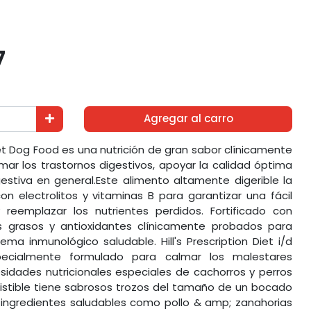
7
Agregar al carro
 Wet Dog Food es una nutrición de gran sabor clínicamente
ar los trastornos digestivos, apoyar la calidad óptima
gestiva en general.Este alimento altamente digerible la
n electrolitos y vitaminas B para garantizar una fácil
 reemplazar los nutrientes perdidos. Fortificado con
grasos y antioxidantes clínicamente probados para
ma inmunológico saludable. Hill's Prescription Diet i/d
cialmente formulado para calmar los malestares
esidades nutricionales especiales de cachorros y perros
esistible tiene sabrosos trozos del tamaño de un bocado
 ingredientes saludables como pollo & amp; zanahorias