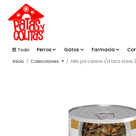
Perros
Gatos
Farmacia
Con
Todo
Inicio
Colecciones
Hills pd canine i/d lata stew 