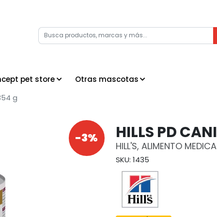
cept pet store
Otras mascotas
354 g
HILLS PD CAN
-3%
HILL'S, ALIMENTO MEDI
SKU: 1435