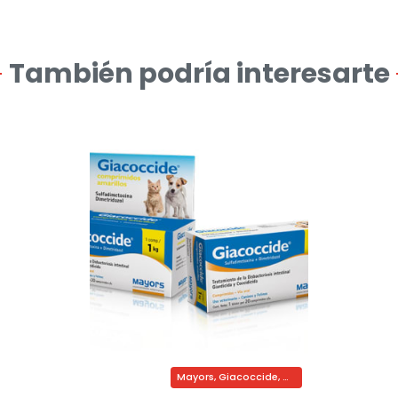
También podría interesarte
Mayors, Giacoccide, dimetridazol y sulfadimetoxina