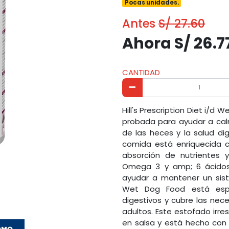
Pocas unidades.
Antes
S/ 27.60
Ahora S/ 26.7
CANTIDAD
Hill's Prescription Diet i/d
probada para ayudar a calm
de las heces y la salud di
comida está enriquecida co
absorción de nutrientes y
Omega 3 y amp; 6 ácidos 
ayudar a mantener un siste
Wet Dog Food está espe
digestivos y cubre las nec
adultos. Este estofado irr
en salsa y está hecho con