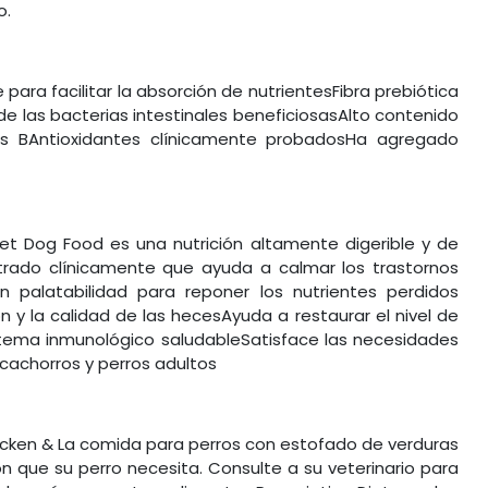
o.
para facilitar la absorción de nutrientesFibra prebiótica
 de las bacterias intestinales beneficiosasAlto contenido
nas BAntioxidantes clínicamente probadosHa agregado
d Wet Dog Food es una nutrición altamente digerible y de
rado clínicamente que ayuda a calmar los trastornos
an palatabilidad para reponer los nutrientes perdidos
n y la calidad de las hecesAyuda a restaurar el nivel de
tema inmunológico saludableSatisface las necesidades
 cachorros y perros adultos
 Chicken & La comida para perros con estofado de verduras
ón que su perro necesita. Consulte a su veterinario para