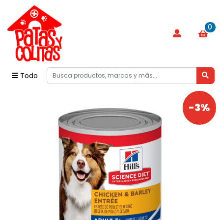
0
Todo
-3%