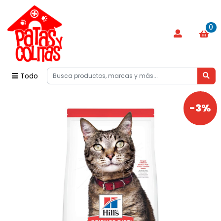
0
Todo
-3%