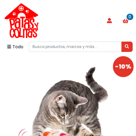
0
Todo
-10%