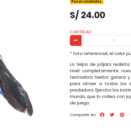
Pocas unidades.
S/ 24.00
CANTIDAD
* foto referencial, el color 
La felpa de pájaro realist
nivel completamente nuev
tentadora hierba gatera 
para atraer a todos los s
predadora. Ejercita los inst
mundo que lo rodea con ju
de juego.
Compartir en: