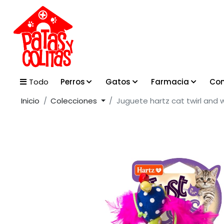
Perros
Gatos
Farmacia
Con
Todo
Inicio
Colecciones
Juguete hartz cat twirl and w