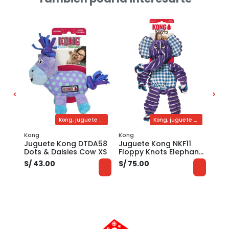
Kong, juguete para perros de peluche y soga
Kong, juguete para perros peluche con soga
Kong, juguete para perros de peluche y soga
Kong
Kong
Kong
2
Juguete Kong DTDA58
Juguete Kong NKF11
Jug
Dots & Daisies Cow XS
Floppy Knots Elephant
Flop
MD/LG
MD/
S/ 43.00
S/ 75.00
S/ 7