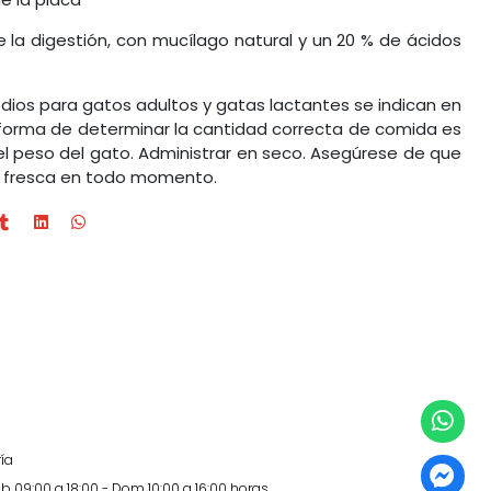
 la digestión, con mucílago natural y un 20 % de ácidos
edios para gatos adultos y gatas lactantes se indican en
r forma de determinar la cantidad correcta de comida es
l peso del gato. Administrar en seco. Asegúrese de que
a fresca en todo momento.
ía
b 09:00 a 18:00 - Dom 10:00 a 16:00 horas