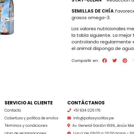
SEMILLAS DE CHÍA
Favorece
grasos omega-3.
Los valores nutricionales m
la tabla siguiente. La mejo
controlando regularmente e
el animal disponga de agu
Compartir en:
SERVICIO AL CLIENTE
CONTÁCTANOS
Contacto
+51 934 025 176
Cobertura y política de envíos
info@patasycolitas.pe
Términos y condiciones
Av. General Garzón 1699, Jesús Mar
Libro de reclamaciones
Lun a Vie 09:00 a 20:00 horas - Sá