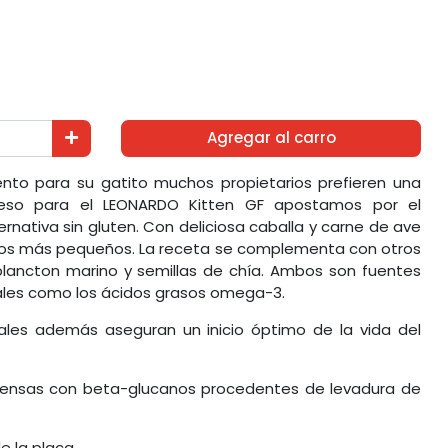
Agregar al carro
mento para su gatito muchos propietarios prefieren una
r eso para el LEONARDO Kitten GF apostamos por el
nativa sin gluten. Con deliciosa caballa y carne de ave
 los más pequeños. La receta se complementa con otros
plancton marino y semillas de chía. Ambos son fuentes
tales como los ácidos grasos omega-3.
les además aseguran un inicio óptimo de la vida del
fensas con beta-glucanos procedentes de levadura de
e la placa