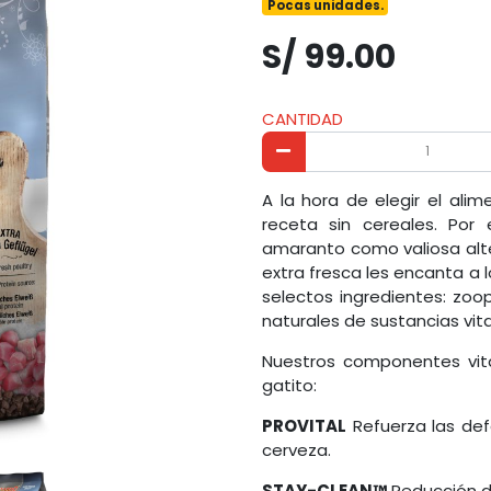
Pocas unidades.
S/ 99.00
CANTIDAD
A la hora de elegir el ali
receta sin cereales. Po
amaranto como valiosa alter
extra fresca les encanta a
selectos ingredientes: zoo
naturales de sustancias vi
Nuestros componentes vita
gatito:
PROVITAL
Refuerza las de
cerveza.
STAY-CLEAN™
Reducción d