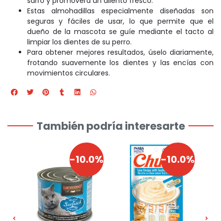
sarro y promoverá un aliento fresco.
Estas almohadillas especialmente diseñadas son
seguras y fáciles de usar, lo que permite que el
dueño de la mascota se guíe mediante el tacto al
limpiar los dientes de su perro.
Para obtener mejores resultados, úselo diariamente,
frotando suavemente los dientes y las encías con
movimientos circulares.
También podría interesarte
0%
-10.0%
-10.0%