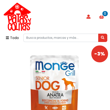
0
Todo
-3%