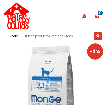
0
Todo
-3%