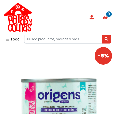
0
Todo
-5%