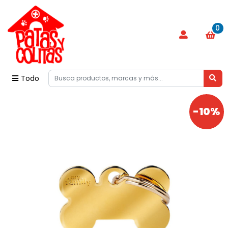
0
Todo
-10%