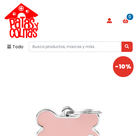
0
Todo
-10%