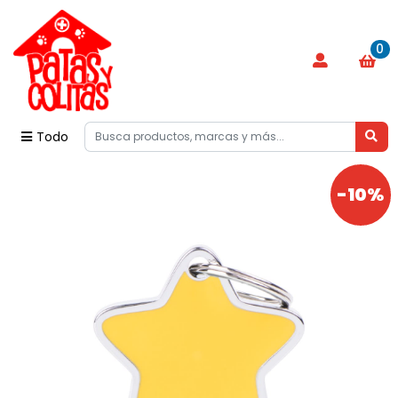
0
Todo
-10%