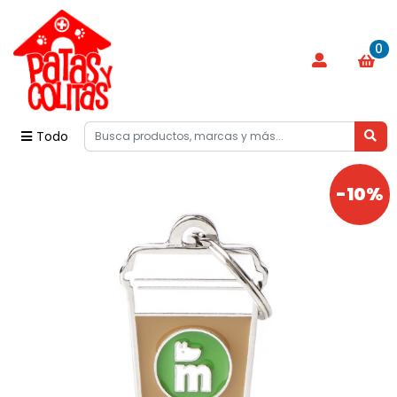
0
Todo
-10%