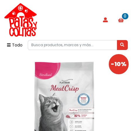
0
Todo
-10%