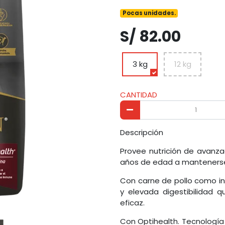
Pocas unidades.
S/ 82.00
3 kg
12 kg
CANTIDAD
Descripción
Provee nutrición de avanz
años de edad a mantenerse f
Con carne de pollo como ing
y elevada digestibilidad 
eficaz.
Con Optihealth. Tecnología