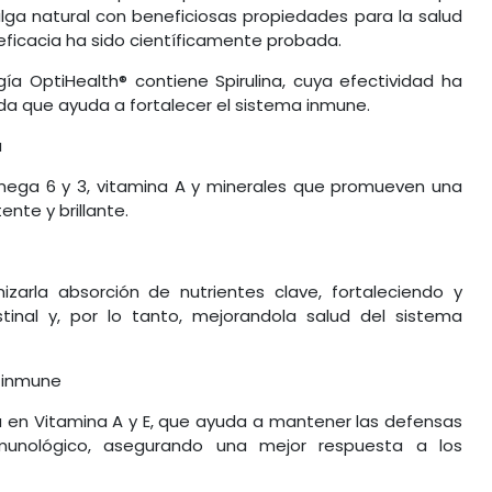
oalga natural con beneficiosas propiedades para la salud
 eficacia ha sido científicamente probada.
a OptiHealth® contiene Spirulina, cuya efectividad ha
da que ayuda a fortalecer el sistema inmune.
a
ega 6 y 3, vitamina A y minerales que promueven una
tente y brillante.
izarla absorción de nutrientes clave, fortaleciendo y
estinal y, por lo tanto, mejorandola salud del sistema
a inmune
ca en Vitamina A y E, que ayuda a mantener las defensas
nmunológico, asegurando una mejor respuesta a los