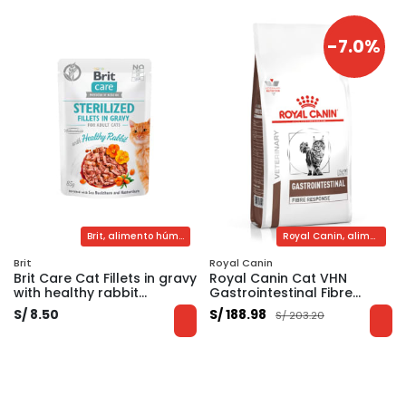
-7.0%
Brit, alimento húmedo para gatos esterilizados de conejo
Royal Canin, alimento medicado gastrointestinal para gatos
Brit
Royal Canin
Brit Care Cat Fillets in gravy
Royal Canin Cat VHN
with healthy rabbit
Gastrointestinal Fibre
Sterilized 85 g
Response 2 kg
S/ 8.50
S/ 188.98
S/ 203.20