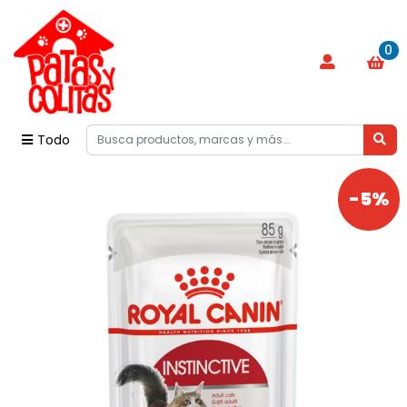
0
Todo
-5%