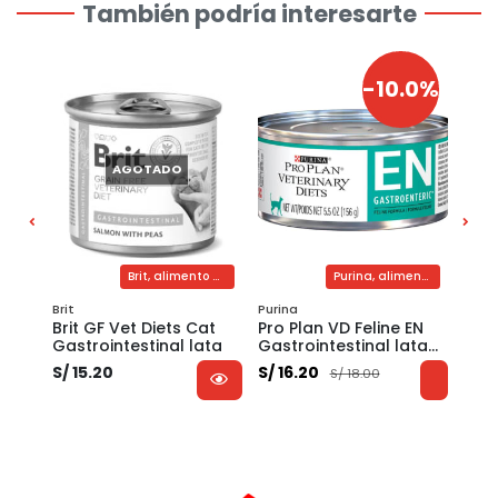
También podría interesarte
-10.0%
AGOTADO
Purina, suplemento probiótico felino
Brit, alimento húmedo medicado gastrointestinal para gatos
Purina, alimento medicado húmedo gastrointestinal para gatos
Brit
Purina
Purin
ora
Brit GF Vet Diets Cat
Pro Plan VD Feline EN
Pro 
1 g
Gastrointestinal lata
Gastrointestinal lata
para
156 g
S/ 15.20
S/ 16.20
S/ 5
S/ 18.00