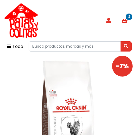
0
Todo
-7%