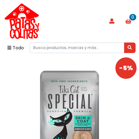
0
Todo
-5%