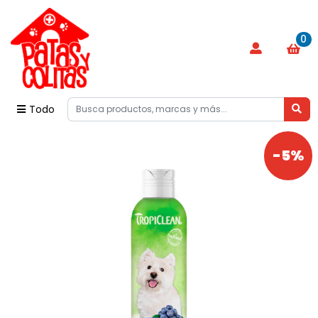
0
Todo
-5%