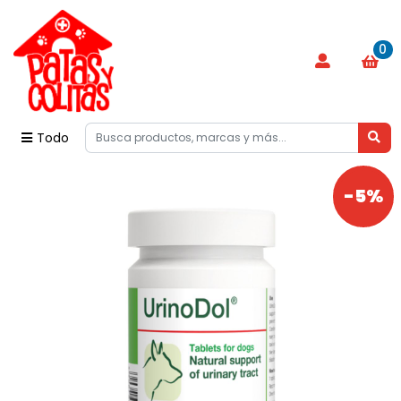
0
Todo
-5%